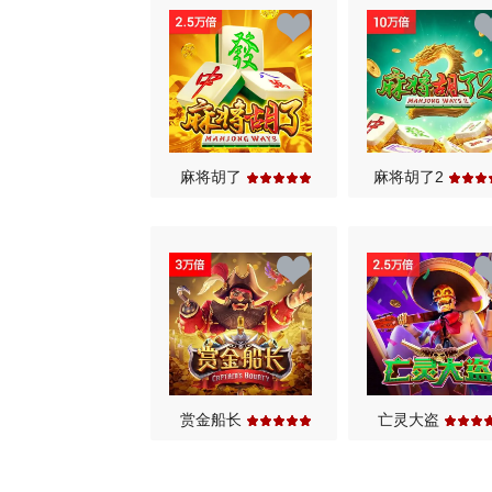
麻将胡了
麻将胡了2
赏金船长
亡灵大盗