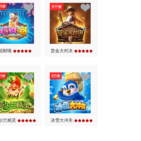
招财喵
赏金大对决
尔兰精灵
冰雪大冲关