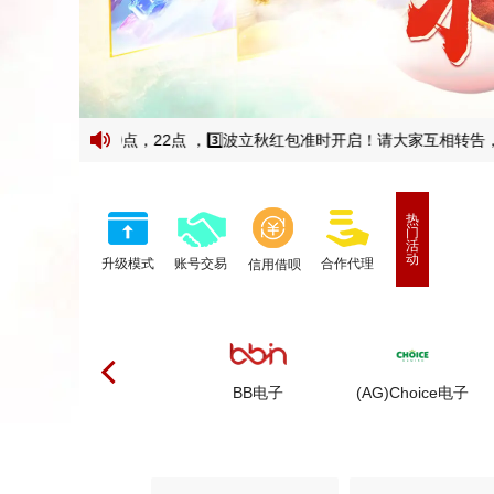
月7日15点，20点，22点 ，3️⃣波立秋红包准时开启！请大家互相转告，共赴
热
门
活
动
升级模式
账号交易
合作代理
信用借呗
MG电子
BB电子
(AG)Choice电子
P