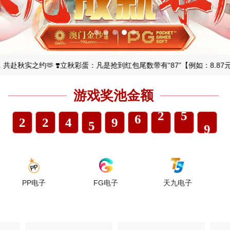
0
4
1
0
4
0
1
5
2
1
5
1
2
6
3
2
6
秋实之约🫶 ❣️立秋彩蛋：凡是抢到红包尾数带有“87”【例如：8.87元，1
0
0
2
3
7
4
0
3
7
游戏奖池金额
1
1
3
4
8
5
1
4
8
2
2
4
5
9
6
2
5
9
3
3
5
6
.
7
3
6
.
4
4
6
7
8
4
7
P电子
FG电子
天九电子
美天电
5
5
7
8
9
5
8
6
6
8
9
.
6
9