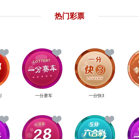
热门彩票
彩
一分赛车
一分快3