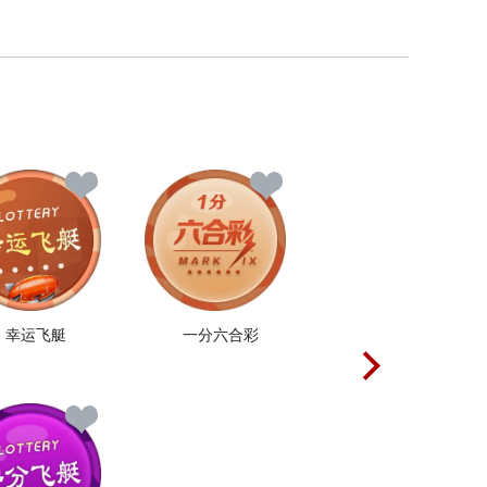
幸运飞艇
一分六合彩